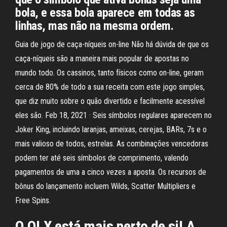
bola, e essa bola aparece em todas as
linhas, mas não na mesma ordem.
Guia de jogo de caça-níqueis on-line Não há dúvida de que os
caça-níqueis são a maneira mais popular de apostas no
mundo todo. Os cassinos, tanto físicos como on-line, geram
cerca de 80% de todo a sua receita com este jogo simples,
que diz muito sobre o quão divertido e facilmente acessível
eles são. Feb 18, 2021 · Seis símbolos regulares aparecem no
Joker King, incluindo laranjas, ameixas, cerejas, BARs, 7s e o
mais valioso de todos, estrelas. As combinações vencedoras
podem ter até seis símbolos de comprimento, valendo
pagamentos de uma a cinco vezes a aposta. Os recursos de
bônus do lançamento incluem Wilds, Scatter Multipliers e
Free Spins.
O OLX está mais perto de si! A