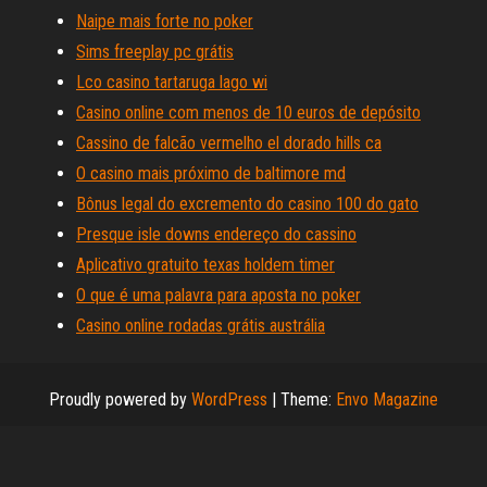
Naipe mais forte no poker
Sims freeplay pc grátis
Lco casino tartaruga lago wi
Casino online com menos de 10 euros de depósito
Cassino de falcão vermelho el dorado hills ca
O casino mais próximo de baltimore md
Bônus legal do excremento do casino 100 do gato
Presque isle downs endereço do cassino
Aplicativo gratuito texas holdem timer
O que é uma palavra para aposta no poker
Casino online rodadas grátis austrália
Proudly powered by
WordPress
|
Theme:
Envo Magazine