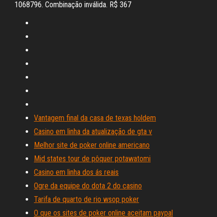
1068796. Combinação inválida. R$ 367
Vantagem final da casa de texas holdem
Casino em linha da atualização de gta v
Melhor site de poker online americano
Mid states tour de pôquer potawatomi
Casino em linha dos ás reais
Ogre da equipe do dota 2 do casino
Tarifa de quarto de rio wsop poker
O que os sites de poker online aceitam paypal