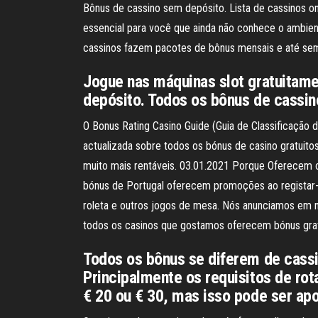
Bônus de cassino sem depósito. Lista de cassinos o
essencial para você que ainda não conhece o ambien
cassinos fazem pacotes de bônus mensais e até seman
Jogue nas máquinas slot gratuitame
depósito. Todos os bônus de cass
O Bonus Rating Casino Guide (Guia de Classificação 
actualizada sobre todos os bónus de casino gratuit
muito mais rentáveis. 03.01.2021 Porque Oferecem os
bónus de Portugal oferecem promoções ao registar-
roleta e outros jogos de mesa. Nós anunciamos em no
todos os casinos que gostamos oferecem bónus grat
Todos os bônus se diferem de cassi
Principalmente os requisitos de ro
€ 20 ou € 30, mas isso pode ser ap