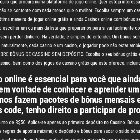
quilo que procura numa plataforma de jogo online. Quer esteja interess
 não se contente com nada menos que o melhor. Escolha sempre um cas
ima maneira de jogar online grátis e ainda Casinos online com bónus 
o escolher um ou mais da lista que preparamos para si vai facilmente c
do sem perder dinheiro. Na verdade, é simples de entender. Um bónus s
e, naturalmente, cada casino é um casino, o jogador pode não estar am
 SOBRE BÔNUS DE CASSINO SEM DEPÓSITO. Escolha o seu bônus grátis e 
ssino, bem como dos jogos de cassino grátis que este oferece, incluind
 online é essencial para você que ain
tem vontade de conhecer e aprender um
inos fazem pacotes de bônus mensais e
 code, tenho direito a participar da p
nimo de R$50. Aplica-se apenas ao primeiro depósito no Cassino. Bônu
 e regras de aposta máxima) o depósito e bônus para sacar o saldo bôn
r vantagem de um bónus grátis é que você pode participar de uma prom