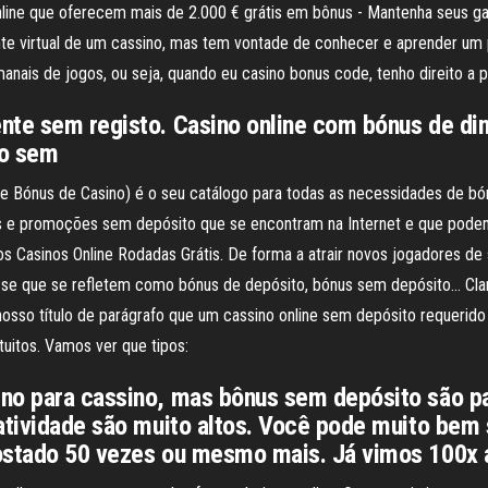
nline que oferecem mais de 2.000 € grátis em bônus - Mantenha seus ga
te virtual de um cassino, mas tem vontade de conhecer e aprender um p
ais de jogos, ou seja, quando eu casino bonus code, tenho direito a p
nte sem registo. Casino online com bónus de di
ino sem
de Bónus de Casino) é o seu catálogo para todas as necessidades de bón
os e promoções sem depósito que se encontram na Internet e que podem 
 Casinos Online Rodadas Grátis. De forma a atrair novos jogadores de 
se que se refletem como bónus de depósito, bónus sem depósito… Clar
sso título de parágrafo que um cassino online sem depósito requerido 
uitos. Vamos ver que tipos:
no para cassino, mas bônus sem depósito são par
tatividade são muito altos. Você pode muito bem
ostado 50 vezes ou mesmo mais. Já vimos 100x a