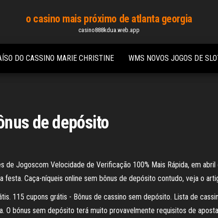
o casino mais próximo de atlanta georgia
casino888kdua.web.app
AÍSO DO CASSINO MARIE CHRISTINE
WMS NOVOS JOGOS DE SLO
ônus de depósito
es de Jogoscom Velocidade de Verificação 100% Mais Rápida, em abril
da festa. Caça-níqueis online sem bônus de depósito contudo, veja o ar
átis. 115 cupons grátis - Bônus de cassino sem depósito. Lista de cass
ta. O bónus sem depósito terá muito provavelmente requisitos de apost