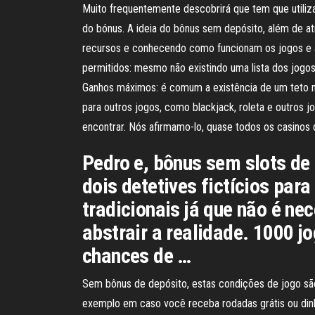
Muito frequentemente descobrirá que tem que utiliza
do bónus. A ideia do bônus sem depósito, além de atr
recursos e conhecendo como funcionam os jogos e a
permitidos: mesmo não existindo uma lista dos jogo
Ganhos máximos: é comum a existência de um teto m
para outros jogos, como blackjack, roleta e outros 
encontrar. Nós afirmamo-lo, quase todos os casinos
Pedro e, bônus sem slots de
dois detetives fictícios par
tradicionais já que não é ne
abstrair a realidade. 1000 j
chances de …
Sem bônus de depósito, estas condições de jogo sã
exemplo em caso você receba rodadas grátis ou dinh