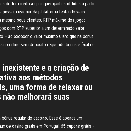
de ter direito a quaisquer ganhos obtidos a partir
es possam usufruir da plataforma testando seus
ga mesmo seus clientes. RTP máximo dos jogos
ogos com RTP superior a um determinado valor;
o – ao exceder o valor máximo Claro que há bónus
sino online sem depósito requerido bônus é fácil de
inexistente e a criação de
rnativa aos métodos
is, uma forma de relaxar ou
is não melhorará suas
 bônus regular do cassino. Esse é apenas um
s de casino grátis em Portugal. 65 cupons grátis -