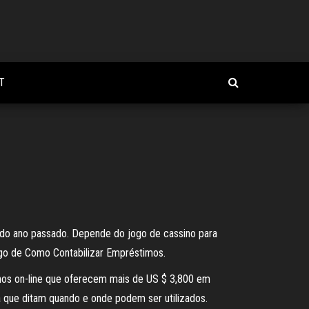
T
 do ano passado. Depende do jogo de cassino para
tigo de Como Contabilizar Empréstimos.
inos on-line que oferecem mais de US $ 3,800 em
a que ditam quando e onde podem ser utilizados.