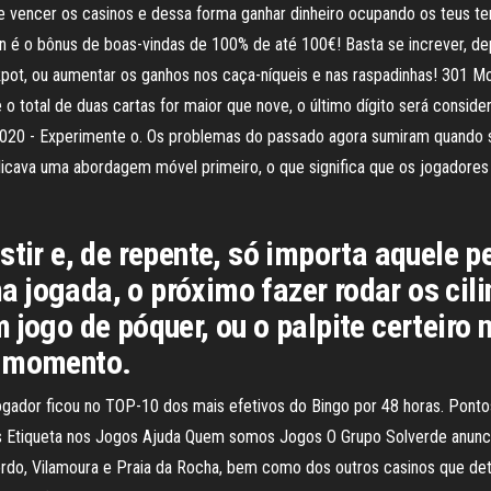
vencer os casinos e dessa forma ganhar dinheiro ocupando os teus temp
n é o bônus de boas-vindas de 100% de até 100€! Basta se increver, dep
ackpot, ou aumentar os ganhos nos caça-níqueis e nas raspadinhas! 301
e o total de duas cartas for maior que nove, o último dígito será consi
2020 - Experimente o. Os problemas do passado agora sumiram quando s
aplicava uma abordagem móvel primeiro, o que significa que os jogadore
stir e, de repente, só importa aquele 
 jogada, o próximo fazer rodar os cili
 jogo de póquer, ou o palpite certeiro 
o momento.
ogador ficou no TOP-10 dos mais efetivos do Bingo por 48 horas. Ponto
s Etiqueta nos Jogos Ajuda Quem somos Jogos O Grupo Solverde anunciou
do, Vilamoura e Praia da Rocha, bem como dos outros casinos que detém